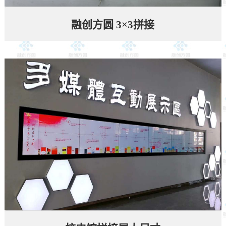
融创方圆 3×3拼接