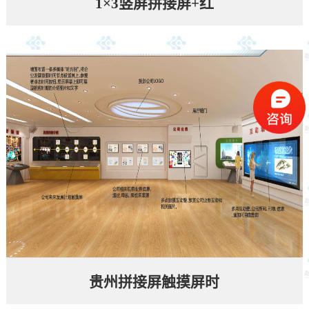
1×3竖屏拼接屏+红
贵州拼接屏触摸屏时