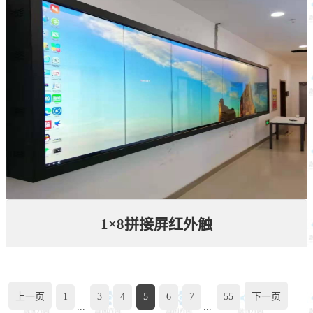
1×8拼接屏红外触
上一页
1
3
4
5
6
7
55
下一页
...
...