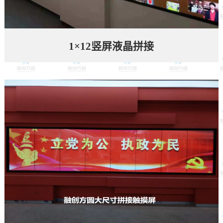
1×12竖屏液晶拼接