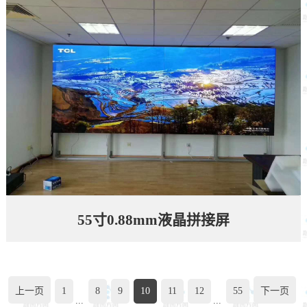
55寸0.88mm液晶拼接屏
上一页
1
8
9
10
11
12
55
下一页
...
...