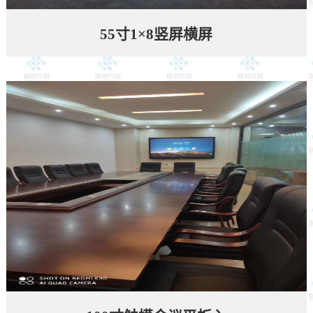
55寸1×8竖屏横屏