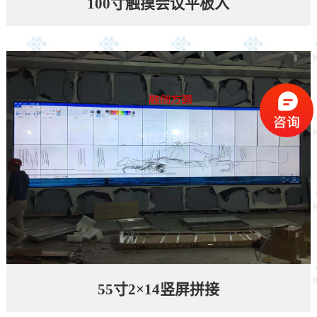
100寸触摸会议平板入
55寸2×14竖屏拼接